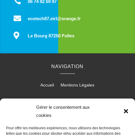

06 74 82 69 97

ecotech87.eirl@orange.fr

Le Bourg 87250 Folles
NAVIGATION
Accueil
Mentions Légales
Gérer le consentement aux
RÉALISATION
cookies
Pour offrir les meilleures expériences, nous utilisons des technologies
telles que les cookies pour stocker et/ou accéder aux informations des